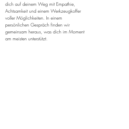
dich auf deinem Weg mit Empathie, 
Achtsamkeit und einem Werkzeugkoffer 
voller Möglichkeiten. In einem 
persönlichen Gespräch finden wir 
gemeinsam heraus, was dich im Moment 
am meisten unterstützt.
✨
Lass uns dein inneres Licht noch heller 
zum Leuchten bringen.
Aktuelle Beiträge
Alle ansehen