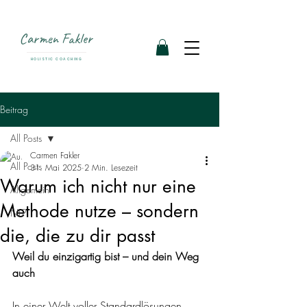
Carmen Fakler
HOLISTIC COACHING
Beitrag
All Posts
Carmen Fakler
All Posts
31. Mai 2025
2 Min. Lesezeit
Warum ich nicht nur eine
Allgemein
Methode nutze – sondern
NLP
die, die zu dir passt
Weil du einzigartig bist – und dein Weg 
auch
In einer Welt voller Standardlösungen 