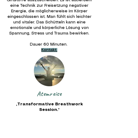
Giftstoffe auszuscheiden. Es ist außerdem
eine Technik zur Freisetzung negativer
Energie, die möglicherweise im Körper
eingeschlossen ist. Man fühlt sich leichter
und vitaler. Das Schütteln kann eine
emotionale und körperliche Lösung von
Spannung, Stress und Trauma bewirken.
Dauer 60 Minuten.
Kontakt.
Atemreise
„Transformative Breathwork
Session."
Atemreisen sind transformative
Breathwork-Sessions. Im Liegen wird in
einem bestimmten Rhythmus tief und stark
geatmet. Dadurch kann das ständige