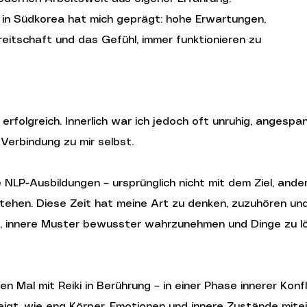
 in Südkorea hat mich geprägt: hohe Erwartungen,
eitschaft und das Gefühl, immer funktionieren zu
 erfolgreich. Innerlich war ich jedoch oft unruhig, anges
Verbindung zu mir selbst.
 NLP-Ausbildungen – ursprünglich nicht mit dem Ziel, and
tehen. Diese Zeit hat meine Art zu denken, zuzuhören un
, innere Muster bewusster wahrzunehmen und Dinge zu lös
n Mal mit Reiki in Berührung – in einer Phase innerer Konf
eigt, wie eng Körper, Emotionen und innere Zustände mite