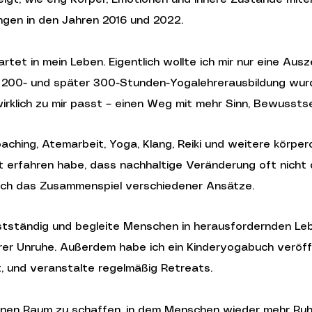
ungen in den Jahren 2016 und 2022.
tet in mein Leben. Eigentlich wollte ich mir nur eine Aus
200- und später 300-Stunden-Yogalehrerausbildung wurde
irklich zu mir passt – einen Weg mit mehr Sinn, Bewussts
aching, Atemarbeit, Yoga, Klang, Reiki und weitere körper
bst erfahren habe, dass nachhaltige Veränderung oft nicht
rch das Zusammenspiel verschiedener Ansätze.
bstständig und begleite Menschen in herausfordernden Le
er Unruhe. Außerdem habe ich ein Kinderyogabuch veröffent
st, und veranstalte regelmäßig Retreats.
inen Raum zu schaffen, in dem Menschen wieder mehr Ruhe