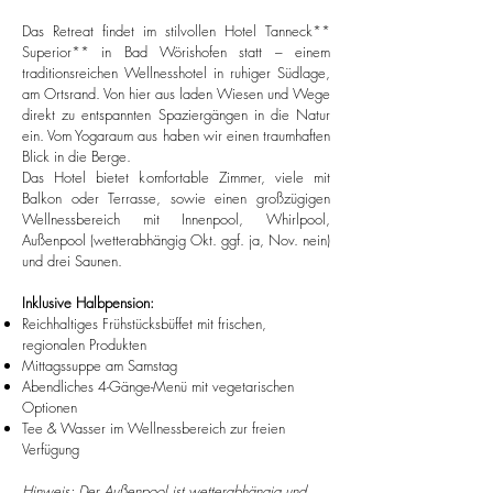
Das Retreat findet im stilvollen Hotel Tanneck**
Superior** in Bad Wörishofen statt – einem
traditionsreichen Wellnesshotel in ruhiger Südlage,
am Ortsrand. Von hier aus laden Wiesen und Wege
direkt zu entspannten Spaziergängen in die Natur
ein. Vom Yogaraum aus haben wir einen traumhaften
Blick in die Berge.
Das Hotel bietet komfortable Zimmer, viele mit
Balkon oder Terrasse, sowie einen großzügigen
Wellnessbereich mit Innenpool, Whirlpool,
Außenpool (wetterabhängig Okt. ggf. ja, Nov. nein)
und drei Saunen.
Inklusive Halbpension:
Reichhaltiges Frühstücksbüffet mit frischen,
regionalen Produkten
Mittagssuppe am Samstag
Abendliches 4-Gänge-Menü mit vegetarischen
Optionen
Tee & Wasser im Wellnessbereich zur freien
Verfügung
Hinweis: Der Außenpool ist wetterabhängig und