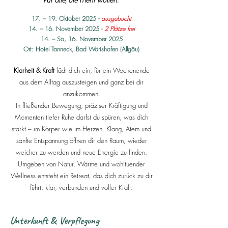
Für alle, die mehr wollen.
17. – 19. Oktober 2025 -
ausgebucht
14. – 16. November 2025 -
2 Plätze frei
14. – So, 16. November 2025
Ort: Hotel Tanneck, Bad Wörishofen (Allgäu)
Klarheit & Kraft
lädt dich ein, für ein Wochenende
aus dem Alltag auszusteigen und ganz bei dir
anzukommen.
In fließender Bewegung, präziser Kräftigung und
Momenten tiefer Ruhe darfst du spüren, was dich
stärkt – im Körper wie im Herzen. Klang, Atem und
sanfte Entspannung öffnen dir den Raum, wieder
weicher zu werden und neue Energie zu finden.
Umgeben von Natur, Wärme und wohltuender
Wellness entsteht ein Retreat, das dich zurück zu dir
führt: klar, verbunden und voller Kraft.
Unterkunft & Verpflegung