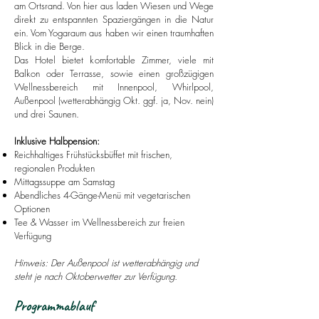
am Ortsrand. Von hier aus laden Wiesen und Wege
direkt zu entspannten Spaziergängen in die Natur
ein. Vom Yogaraum aus haben wir einen traumhaften
Blick in die Berge.
Das Hotel bietet komfortable Zimmer, viele mit
Balkon oder Terrasse, sowie einen großzügigen
Wellnessbereich mit Innenpool, Whirlpool,
Außenpool (wetterabhängig Okt. ggf. ja, Nov. nein)
und drei Saunen.
Inklusive Halbpension:
Reichhaltiges Frühstücksbüffet mit frischen,
regionalen Produkten
Mittagssuppe am Samstag
Abendliches 4-Gänge-Menü mit vegetarischen
Optionen
Tee & Wasser im Wellnessbereich zur freien
Verfügung
Hinweis: Der Außenpool ist wetterabhängig und
steht je nach Oktoberwetter zur Verfügung.
Programmablauf