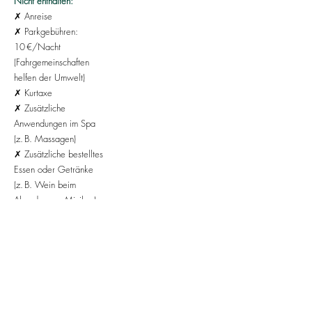
Nicht enthalten:
✗ Anreise
✗ Parkgebühren:
10 €/Nacht
(Fahrgemeinschaften
helfen der Umwelt)
✗ Kurtaxe
✗ Zusätzliche
Anwendungen im Spa
(z. B. Massagen)
✗ Zusätzliche bestelltes
Essen oder Getränke
(z. B. Wein beim
Abendessen, Minibar)
Anreise & Adresse
Hotel Tanneck
Hartenthaler Straße 29
86825 Bad Wörishofen
Parkplätze stehen direkt
am Hotel zur Verfügung