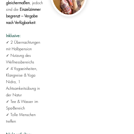
gleichermaßen
, jedoch
sind die
Einzelzimmer
begrenzt – Vergabe
nach Verfügbarkeit
.
Inklusive:
✓ 2 Übernachtungen
mit Halbpension
✓ Nutzung des
Wellnessbereichs
✓ 4 Yogaeinheiten,
Klangreise & Yoga
Nidra, 1
Achtsamkeitsübung in
der Natur
✓ Tee & Wasser im
Spa-Bereich
✓ Tolle Menschen
treffen