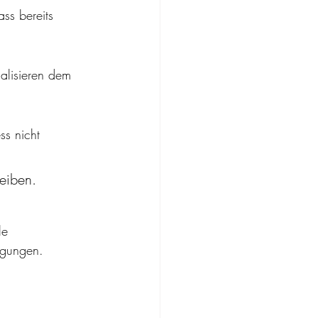
ss bereits 
alisieren dem 
ss nicht 
leiben.
le 
ugungen. 