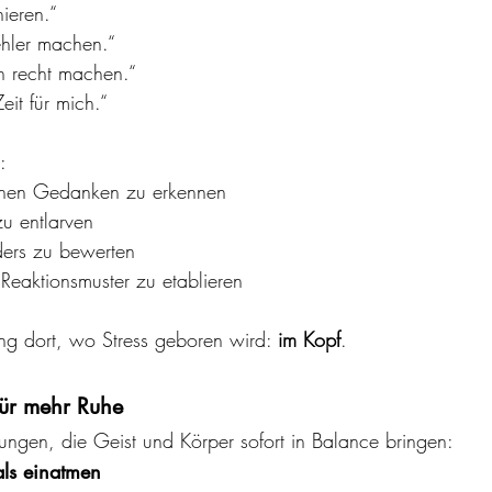
nieren.“
ehler machen.“
en recht machen.“
eit für mich.“
:
chen Gedanken zu erkennen
zu entlarven
ders zu bewerten
Reaktionsmuster zu etablieren
ng dort, wo Stress geboren wird: 
im Kopf
.
 für mehr Ruhe
ungen, die Geist und Körper sofort in Balance bringen:
ls einatmen