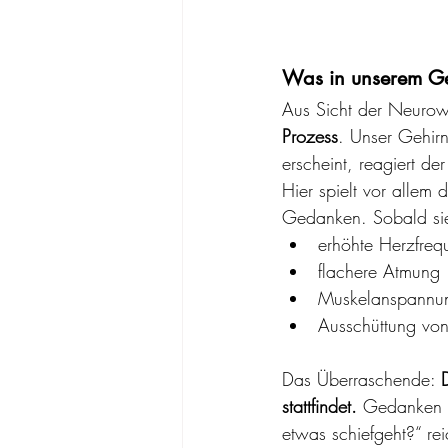
Was in unserem Geh
Aus Sicht der Neurowis
Prozess
. Unser Gehirn
erscheint, reagiert der
Hier spielt vor allem d
Gedanken. Sobald sie 
erhöhte Herzfreq
flachere Atmung
Muskelanspannu
Ausschüttung von
Das Überraschende: 
stattfindet. 
Gedanken w
etwas schiefgeht?“ re