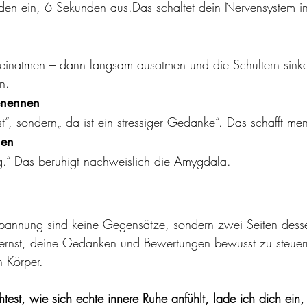
den ein, 6 Sekunden aus.Das schaltet dein Nervensystem i
einatmen – dann langsam ausatmen und die Schultern sinke
n.
enennen
st“, sondern„ da ist ein stressiger Gedanke“. Das schafft men
hen
g.“ Das beruhigt nachweislich die Amygdala.
annung sind keine Gegensätze, sondern zwei Seiten dess
rnst, deine Gedanken und Bewertungen bewusst zu steuern,
 Körper.
st, wie sich echte innere Ruhe anfühlt, lade ich dich ein,