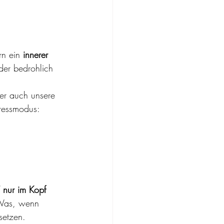
rn ein 
innerer 
der bedrohlich 
er auch unsere 
tressmodus:
 nur im Kopf 
„Was, wenn 
setzen.